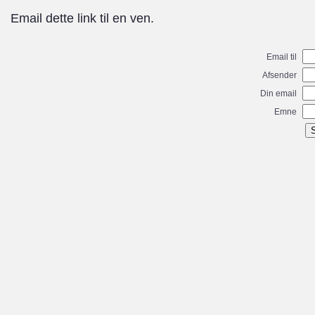
Email dette link til en ven.
Email til
Afsender
Din email
Emne