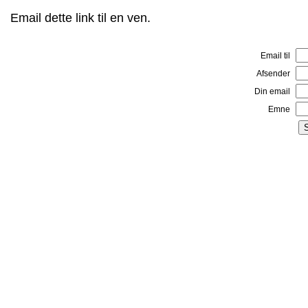
Email dette link til en ven.
Email til
Afsender
Din email
Emne